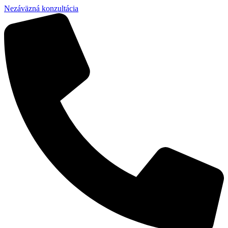
Nezáväzná konzultácia