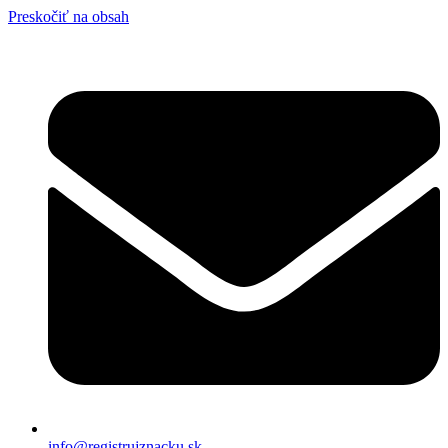
Preskočiť na obsah
info@registrujznacku.sk