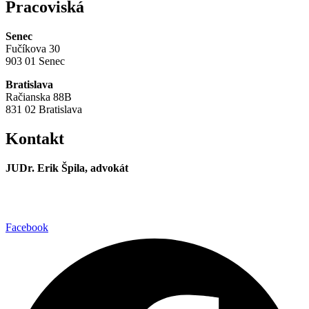
Pracoviská
Senec
Fučíkova 30
903 01 Senec
Bratislava
Račianska 88B
831 02 Bratislava
Kontakt
JUDr. Erik Špila, advokát
info@registrujznacku.sk
+421 944 237 985
Facebook